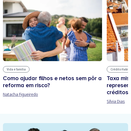
Vida e família
Crédito Habit
Como ajudar filhos e netos sem pôr a
Taxa mis
reforma em risco?
represen
créditos
Natacha Figueiredo
Sílvia Dias