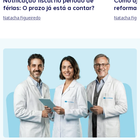
Notificação fiscal no período de
Como aju
férias: O prazo já está a contar?
reforma 
Natacha Figueiredo
Natacha Figu