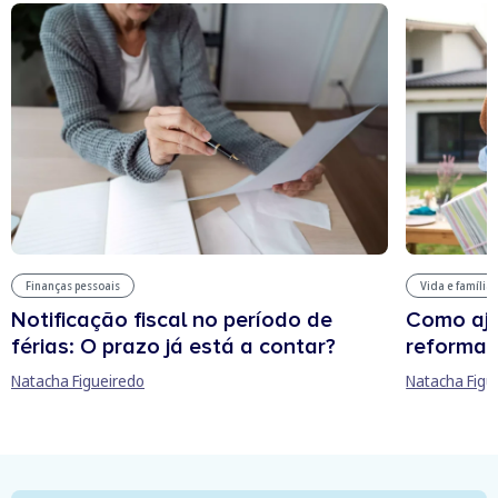
Finanças pessoais
Vida e família
Notificação fiscal no período de
Como aju
férias: O prazo já está a contar?
reforma 
Natacha Figueiredo
Natacha Figu