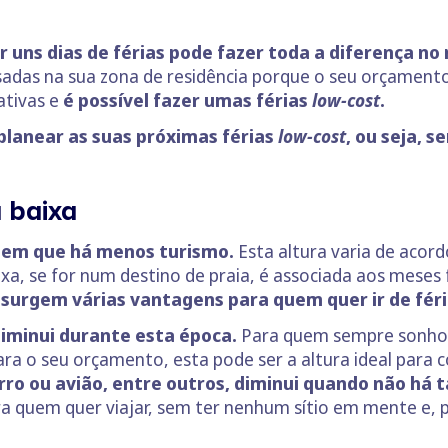
 uns dias de férias pode fazer toda a diferença no n
sadas na sua zona de residência porque o seu orçamento
ativas e
é possível fazer umas férias
low-cost
.
 planear as suas próximas férias
low-cost
, ou seja, 
a baixa
o em que há menos turismo.
Esta altura varia de acord
aixa, se for num destino de praia, é associada aos meses 
 surgem várias vantagens para quem quer ir de féri
diminui durante esta época.
Para quem sempre sonhou
a o seu orçamento, esta pode ser a altura ideal para 
rro ou avião, entre outros, diminui quando não há 
a quem quer viajar, sem ter nenhum sítio em mente e, p