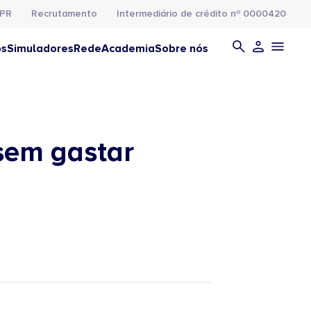
PR
Recrutamento
Intermediário de crédito nº 0000420
os
Simuladores
Rede
Academia
Sobre nós
 sem gastar