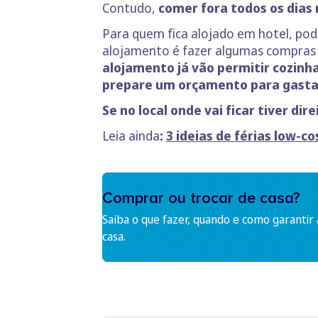
Contudo,
comer fora todos os dias 
Para quem fica alojado em hotel, pode 
alojamento é fazer algumas compras 
alojamento já vão permitir cozinha
prepare um orçamento para gasta
Se no local onde vai ficar tiver dir
Leia ainda
:
3 ideias de férias low-c
Comprar ou trocar de casa?
Saiba o que fazer, quando e como garantir
casa.