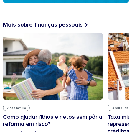
Mais sobre finanças pessoais
Vida e família
Crédito Habit
Como ajudar filhos e netos sem pôr a
Taxa mis
reforma em risco?
represen
créditos