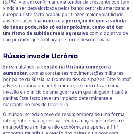
(5,1%), vieram confirmar uma tendência crescente que tem
vindo a ser desvalorizada pelos banco centrais americano e
europeu. Este facto acabou por trazer maior volatilidade
aos mercados financeiros e a
perceção de que a subida
de taxas pode, não só estar próxima, como até ter
um ritmo de subidas mais agressivo
com o objetivo de
não permitir que a inflação se torne descontrolada.
Rússia invade Ucrânia
Em simultâneo,
a tensão na Ucrânia começou a
aumentar
, com as constantes movimentações militares
por parte da Rússia na fronteira dos dois países. Este “clima”
adverso acabou por, infelizmente, se concretizar numa
invasão e no início de uma guerra em que ninguém ficará a
ganhar. Este facto teve um impacto determinante e
marcante no mês de fevereiro.
O mundo incrédulo teve de reagir, embora de uma forma
inteligente e não agressiva. Tendo a noção que a Rússia é
uma potência militar e não económica (é apenas a 11.ª
economia mundial), a reação dos países ou blocos com