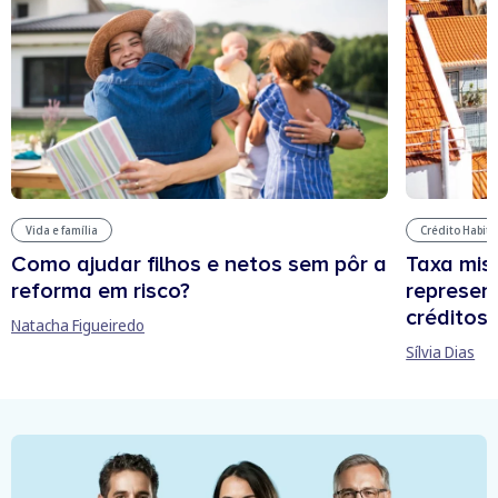
Vida e família
Crédito Habit
Como ajudar filhos e netos sem pôr a
Taxa mis
reforma em risco?
represen
créditos
Natacha Figueiredo
Sílvia Dias