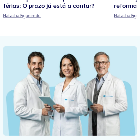
férias: O prazo já está a contar?
reforma 
Natacha Figueiredo
Natacha Figu