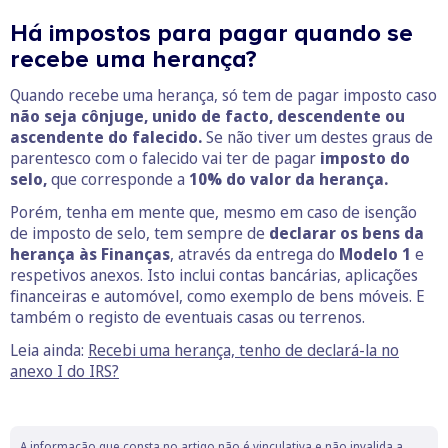
Há impostos para pagar quando se
recebe uma herança?
Quando recebe uma herança, só tem de pagar imposto caso
não seja cônjuge, unido de facto, descendente ou
ascendente do falecido.
Se não tiver um destes graus de
parentesco com o falecido vai ter de pagar
imposto do
selo,
que corresponde a
10% do valor da herança.
Porém, tenha em mente que, mesmo em caso de isenção
de imposto de selo, tem sempre de
declarar os bens da
herança às Finanças
, através da entrega do
Modelo 1
e
respetivos anexos. Isto inclui contas bancárias, aplicações
financeiras e automóvel, como exemplo de bens móveis. E
também o registo de eventuais casas ou terrenos.
Leia ainda:
Recebi uma herança, tenho de declará-la no
anexo I do IRS?
A informação que consta no artigo não é vinculativa e não invalida a