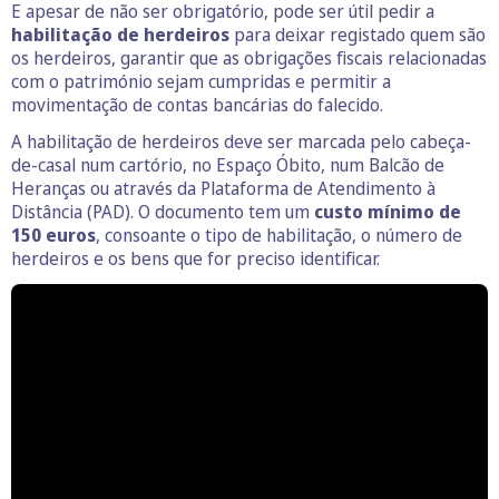
E apesar de não ser obrigatório, pode ser útil pedir a
habilitação de herdeiros
para deixar registado quem são
os herdeiros, garantir que as obrigações fiscais relacionadas
com o património sejam cumpridas e permitir a
movimentação de contas bancárias do falecido.
A habilitação de herdeiros deve ser marcada pelo cabeça-
de-casal num cartório, no Espaço Óbito, num Balcão de
Heranças ou através da Plataforma de Atendimento à
Distância (PAD). O documento tem um
custo mínimo de
150 euros
, consoante o tipo de habilitação, o número de
herdeiros e os bens que for preciso identificar.