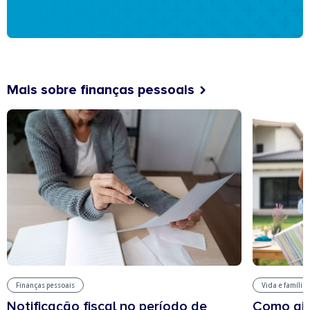
Mais sobre finanças pessoais
Finanças pessoais
Vida e família
Notificação fiscal no período de
Como aju