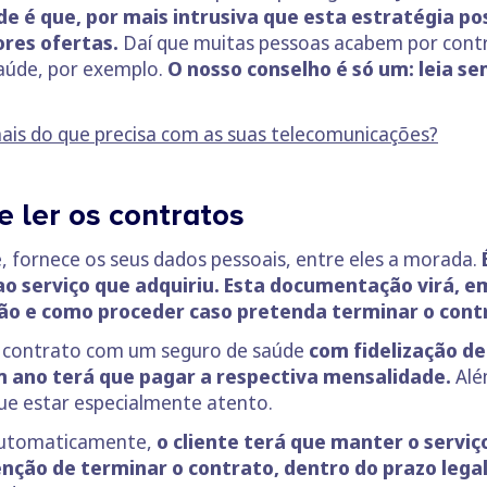
e é que, por mais intrusiva que esta estratégia pos
ores ofertas.
Daí que muitas pessoas acabem por contra
aúde, por exemplo.
O nosso conselho é só um: leia s
mais do que precisa com as suas telecomunicações?
e ler os contratos
 fornece os seus dados pessoais, entre eles a morada.
 serviço que adquiriu. Esta documentação virá, em 
ação e como proceder caso pretenda terminar o cont
um contrato com um seguro de saúde
com fidelização de
um ano terá que pagar a respectiva mensalidade.
Alé
e estar especialmente atento.
 automaticamente,
o cliente terá que manter o serviç
nção de terminar o contrato, dentro do prazo lega