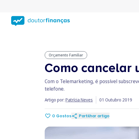
Saltar
para
conteúdo
principal
Orçamento Familiar
Como cancelar u
Com o Telemarketing, é possível subscreve
telefone.
Artigo por:
Patrícia Neves
01 Outubro 2019
0
Gostos
Partilhar artigo