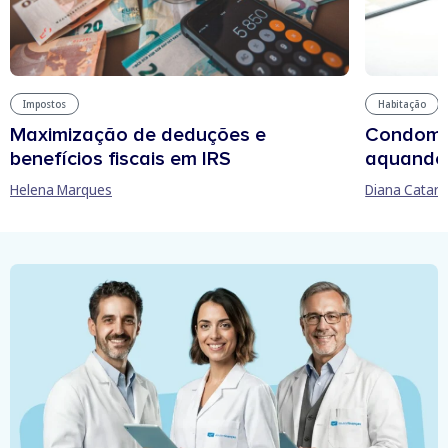
Impostos
Habitação
Maximização de deduções e
Condomín
benefícios fiscais em IRS
aquando
Helena Marques
Diana Catari