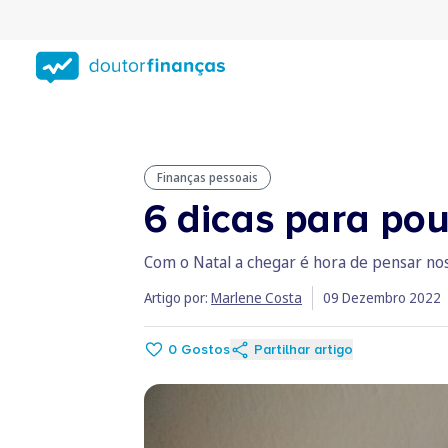
Saltar
para
conteúdo
principal
Finanças pessoais
6 dicas para pou
Com o Natal a chegar é hora de pensar nos 
Artigo por:
Marlene Costa
09 Dezembro 2022
0
Gostos
Partilhar artigo