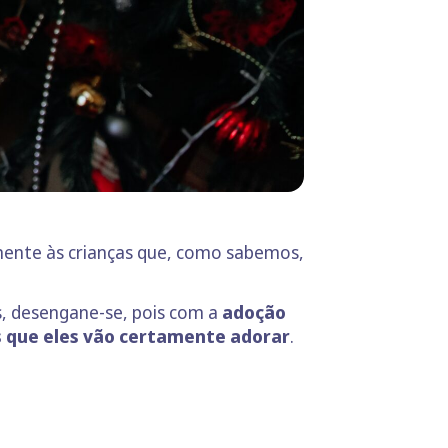
lmente às crianças que, como sabemos,
s, desengane-se, pois com a
adoção
s que eles vão certamente adorar
.