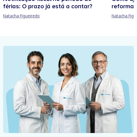
férias: O prazo já está a contar?
reforma 
Natacha Figueiredo
Natacha Figu