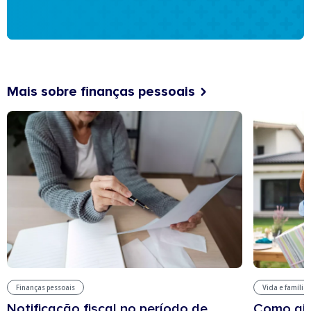
Mais sobre finanças pessoais
Finanças pessoais
Vida e família
Notificação fiscal no período de
Como aju