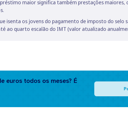
préstimo maior significa também prestações maiores, o 
s.
que isenta os jovens do pagamento de imposto do selo s
é ao quarto escalão do IMT (valor atualizado anualme
e euros todos os meses? É
P