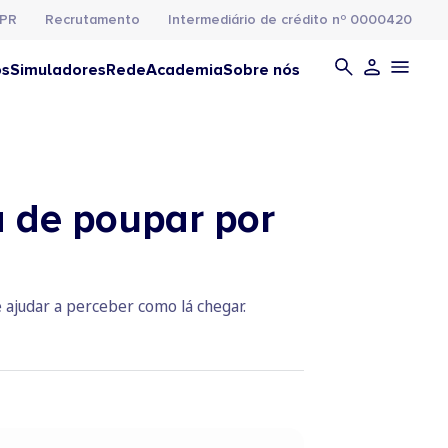
PR
Recrutamento
Intermediário de crédito nº 0000420
os
Simuladores
Rede
Academia
Sobre nós
a de poupar por
 ajudar a perceber como lá chegar.