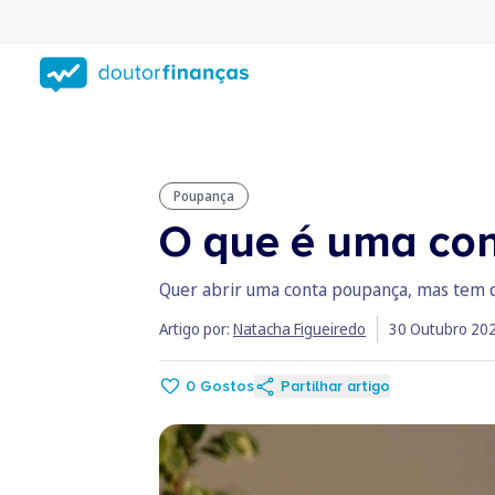
Saltar
para
conteúdo
principal
Poupança
O que é uma co
Quer abrir uma conta poupança, mas tem dú
Artigo por:
Natacha Figueiredo
30 Outubro 20
0
Gostos
Partilhar artigo