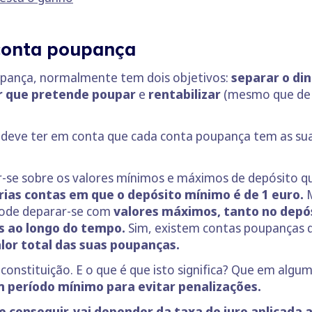
 conta poupança
pança, normalmente tem dois objetivos:
separar o din
r que pretende poupar
e
rentabilizar
(mesmo que de 
 deve ter em conta que cada conta poupança tem as sua
ar-se sobre os valores mínimos e máximos de depósito q
rias contas em que o depósito mínimo é de 1 euro.
pode deparar-se com
valores máximos, tanto no depós
s ao longo do tempo.
Sim, existem contas poupanças
lor total das suas poupanças.
constituição. E o que é que isto significa? Que em alg
período mínimo para evitar penalizações.
 conseguir, vai depender da taxa de juro aplicada a