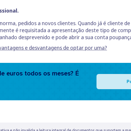
ssional.
orma, pedidos a novos clientes. Quando já é cliente d
mente é requisitada a apresentação deste tipo de comp
anhado desprevenido e pode abrir a sua conta poupança
 vantagens e desvantagens de optar por uma?
e euros todos os meses? É
P
lativa e não invalida a leitura integral de documentos que suportem a ma