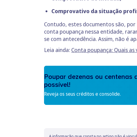
Comprovativo da situação profi
Contudo, estes documentos são, por n
conta poupança nessa entidade, rara
se com antecedência. Assim, não é ap
Leia ainda:
Conta poupança: Quais as
Poupar dezenas ou centenas d
possível!
Reveja os seus créditos e consolide.
A informação que consta no artigo não é vincu