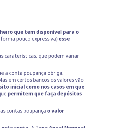
heiro que tem disponível para o
forma pouco expressiva)
esse
s caraterísticas, que podem variar
ue a conta poupança obriga.
Mas em certos bancos os valores vão
ito inicial como nos casos em que
 que
permitem que
faça depósitos
umas contas poupança
o valor
 esta conta.
A T
axa Anual Nominal