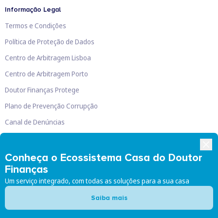
Informação Legal
Termos e Condições
Política de Proteção de Dados
Centro de Arbitragem Lisboa
Centro de Arbitragem Porto
Doutor Finanças Protege
Plano de Prevenção Corrupção
Canal de Denúncias
Livro de Reclamações
Conheça o Ecossistema Casa do Doutor
Finanças
Um serviço integrado, com todas as soluções para a sua casa
Doutor Finanças, Lda
©
2026
Saiba mais