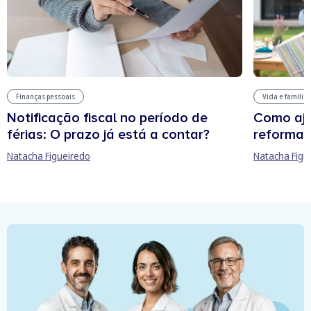
Finanças pessoais
Vida e família
Notificação fiscal no período de
Como aju
férias: O prazo já está a contar?
reforma 
Natacha Figueiredo
Natacha Figu