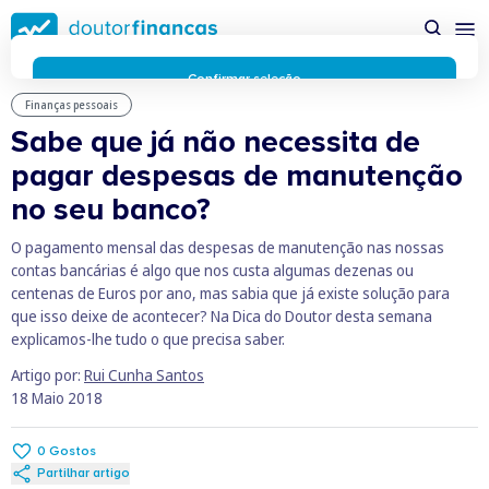
Saltar
possível enquanto utilizador do portal Doutor Finanças e
para
personalizar conteúdos e anúncios.
Saiba mais sobre as
conteúdo
funcionalidades dos cookies
aqui
.
principal
Respeitamos a sua privacidade e estamos comprometidos com
Confirmar seleção
a transparência no uso de cookies no nosso website. Não
Finanças pessoais
Rejeitar cookies
recolhemos, processamos ou armazenamos quaisquer dados
Sabe que já não necessita de
pessoais através de cookies durante a navegação normal no
pagar despesas de manutenção
nosso website.
Os cookies utilizados no nosso website são limitados a cookies
no seu banco?
essenciais e funcionais que melhoram o desempenho do site e
a experiência do utilizador. Estes cookies não contêm
O pagamento mensal das despesas de manutenção nas nossas
informações pessoalmente identificáveis e não rastreiam a
contas bancárias é algo que nos custa algumas dezenas ou
sua atividade fora do nosso site. Conheça a nossa
Política de
centenas de Euros por ano, mas sabia que já existe solução para
Privacidade
que isso deixe de acontecer? Na Dica do Doutor desta semana
O business.safety.google usa cookies da Google para oferecer
explicamos-lhe tudo o que precisa saber.
os respetivos serviços, melhorar a qualidade destes e analisar
Artigo por:
Rui Cunha Santos
o tráfego.
Saiba mais.
18 Maio 2018
Cookies estritamente necessários
Sempre ativos
Cookies para 
Cookies para estatística
0
Gostos
Cookies para
Cookies para marketing e personalização
Partilhar artigo