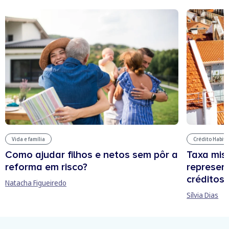
Vida e família
Crédito Habit
Como ajudar filhos e netos sem pôr a
Taxa mis
reforma em risco?
represen
créditos
Natacha Figueiredo
Sílvia Dias