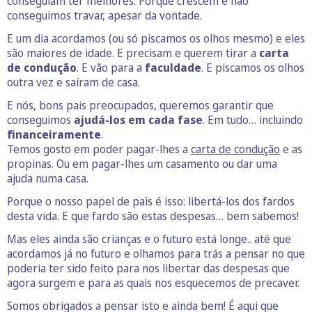
conseguiam ter melhores. Porque crescem e não
conseguimos travar, apesar da vontade.
E um dia acordamos (ou só piscamos os olhos mesmo) e eles
são maiores de idade. E precisam e querem tirar a
carta
de condução
. E vão para a
faculdade
. E piscamos os olhos
outra vez e saíram de casa.
E nós, bons pais preocupados, queremos garantir que
conseguimos
ajudá-los em cada fase
. Em tudo… incluindo
financeiramente
.
Temos gosto em poder pagar-lhes a
carta de condução
e as
propinas. Ou em pagar-lhes um casamento ou dar uma
ajuda numa casa.
Porque o nosso papel de pais é isso: libertá-los dos fardos
desta vida. E que fardo são estas despesas… bem sabemos!
Mas eles ainda são crianças e o futuro está longe.. até que
acordamos já no futuro e olhamos para trás a pensar no que
poderia ter sido feito para nos libertar das despesas que
agora surgem e para as quais nos esquecemos de precaver.
Somos obrigados a pensar isto e ainda bem! É aqui que