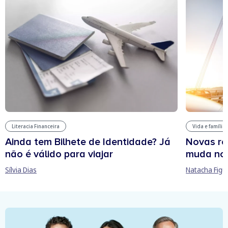
Literacia Financeira
Vida e família
Ainda tem Bilhete de Identidade? Já
Novas re
não é válido para viajar
muda no
Sílvia Dias
Natacha Figu