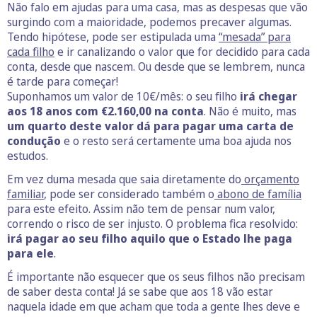
Não falo em ajudas para uma casa, mas as despesas que vão
surgindo com a maioridade, podemos precaver algumas.
Tendo hipótese, pode ser estipulada uma
“mesada” para
cada filho
e ir canalizando o valor que for decidido para cada
conta, desde que nascem. Ou desde que se lembrem, nunca
é tarde para começar!
Suponhamos um valor de 10€/mês: o seu filho
irá chegar
aos 18 anos com €2.160,00 na conta
. Não é muito, mas
um quarto deste valor dá para pagar uma carta de
condução
e o resto será certamente uma boa ajuda nos
estudos.
Em vez duma mesada que saia diretamente do
orçamento
familiar
, pode ser considerado também o
abono de família
para este efeito. Assim não tem de pensar num valor,
correndo o risco de ser injusto. O problema fica resolvido:
irá pagar ao seu filho aquilo que o Estado lhe paga
para ele
.
É importante não esquecer que os seus filhos não precisam
de saber desta conta! Já se sabe que aos 18 vão estar
naquela idade em que acham que toda a gente lhes deve e