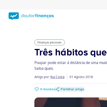
Saltar
para
conteúdo
principal
Finanças pessoais
Três hábitos qu
Poupar pode estar á distância de uma muda
Saiba quais.
Artigo por:
Rui Costa
01 Agosto 2018
0
Gostos
Partilhar artigo