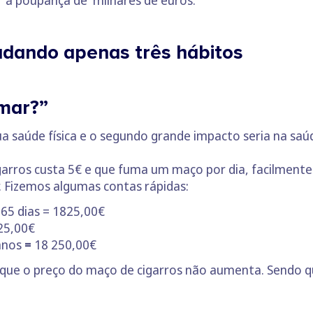
r à poupança de milhares de euros.
dando apenas três hábitos
umar?”
ua saúde física e o segundo grande impacto seria na saú
arros custa 5€ e que fuma um maço por dia, facilmente
r. Fizemos algumas contas rápidas:
365 dias = 1825,00€
25,00€
anos
=
18 250,00€
 que o preço do maço de cigarros não aumenta. Sendo q