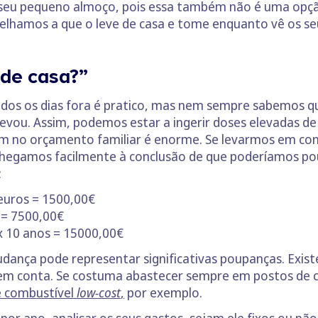
seu pequeno almoço, pois essa também não é uma opçã
selhamos a que o leve de casa e tome enquanto vê os se
 de casa?”
todos os dias fora é pratico, mas nem sempre sabemos 
vou. Assim, podemos estar a ingerir doses elevadas de s
em no orçamento familiar é enorme. Se levarmos em cont
chegamos facilmente à conclusão de que poderíamos poup
:
 euros = 1500,00€
 = 7500,00€
x 10 anos = 15000,00€
mudança pode representar significativas poupanças. Ex
m conta. Se costuma abastecer sempre em postos de c
e combustível
low-cost
,
por exemplo.