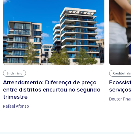
Imobiliário
Crédito Habit
Arrendamento: Diferença de preço
Ecossist
entre distritos encurtou no segundo
serviços 
trimestre
Doutor Finan
Rafael Afonso