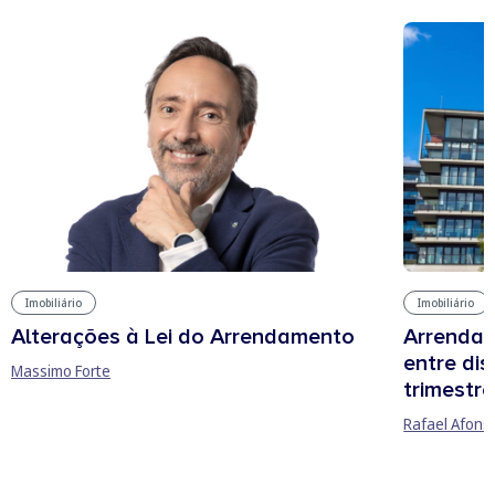
Imobiliário
Imobiliário
Arrendam
Alterações à Lei do Arrendamento
entre di
Massimo Forte
trimestre
Rafael Afons