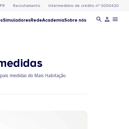
PR
Recrutamento
Intermediário de crédito nº 0000420
os
Simuladores
Rede
Academia
Sobre nós
 medidas
ipais medidas do Mais Habitação.