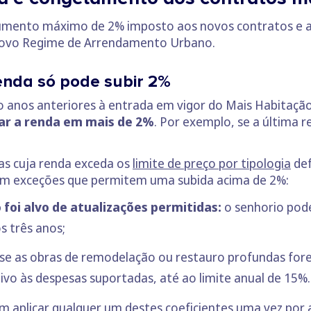
umento máximo de 2% imposto aos novos contratos e a i
 Novo Regime de Arrendamento Urbano.
Renda só pode subir 2%
 anos anteriores à entrada em vigor do Mais Habitação
r a renda em mais de 2%
. Por exemplo, se a última 
sas cuja renda exceda os
limite de preço por tipologia
def
em exceções que permitem uma subida acima de 2%:
foi alvo de atualizações permitidas:
o senhorio pode
s três anos;
se as obras de remodelação ou restauro profundas for
tivo às despesas suportadas, até ao limite anual de 15%.
m aplicar qualquer um destes coeficientes uma vez por 