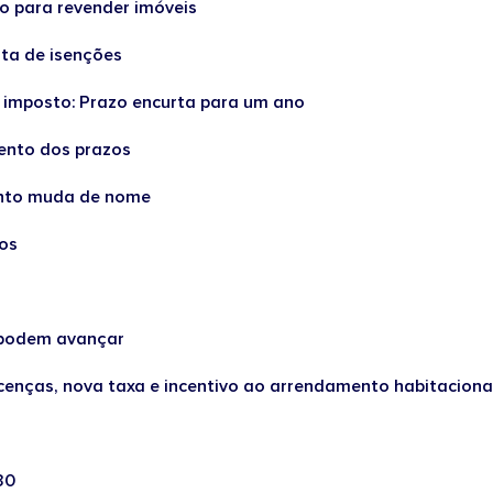
o para revender imóveis
sta de isenções
 imposto: Prazo encurta para um ano
ento dos prazos
nto muda de nome
dos
podem avançar
cenças, nova taxa e incentivo ao arrendamento habitaciona
30