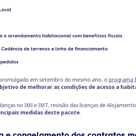
Local
 o arrendamento habitacional com benefícios fiscais
Cedência de terrenos e linha de financiamento
 pedidos
e promulgado em setembro do mesmo ano, o
programa 
bjetivo de melhorar as condições de acesso a habi
udanças no IMI e IMT, revisão das licenças de Alojamen
incipais medidas deste pacote
.
da e congelamento dos contratos ma