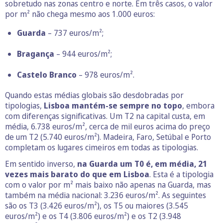
sobretudo nas zonas centro e norte. Em três casos, o valor
por m² não chega mesmo aos 1.000 euros:
Guarda
– 737 euros/m²;
Bragança
– 944 euros/m²;
Castelo Branco
– 978 euros/m².
Quando estas médias globais são desdobradas por
tipologias,
Lisboa mantém-se sempre no topo
, embora
com diferenças significativas. Um T2 na capital custa, em
média, 6.738 euros/m², cerca de mil euros acima do preço
de um T2 (5.740 euros/m²). Madeira, Faro, Setúbal e Porto
completam os lugares cimeiros em todas as tipologias.
Em sentido inverso,
na Guarda um T0 é, em média, 21
vezes mais barato do que em Lisboa
. Esta é a tipologia
com o valor por m² mais baixo não apenas na Guarda, mas
também na média nacional: 3.236 euros/m². As seguintes
são os T3 (3.426 euros/m²), os T5 ou maiores (3.545
euros/m²) e os T4 (3.806 euros/m²) e os T2 (3.948