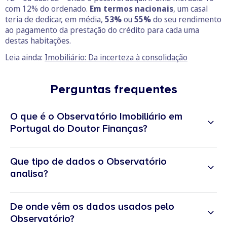
com 12% do ordenado.
Em termos nacionais
, um casal
teria de dedicar, em média,
53%
ou
55%
do seu rendimento
ao pagamento da prestação do crédito para cada uma
destas habitações.
Leia ainda:
Imobiliário: Da incerteza à consolidação
Perguntas frequentes
O que é o Observatório Imobiliário em
Portugal do Doutor Finanças?
Que tipo de dados o Observatório
analisa?
O Observatório recolhe e trabalha dados sobre:
De onde vêm os dados usados pelo
Preços de venda por m²
(apartamentos e moradias);
Observatório?
Valores de arrendamento por m²
;