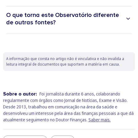
recolha automática e contínua de
Acessibilidade à habitação
, através do Índice de
anúncios imobiliários
online
,
O que torna este Observatório diferente
Acessibilidade Habitacional, que relaciona rendimento médio
dados oficiais
de outras fontes?
das famílias com prestações de crédito;
Oferta disponível
(número de imóveis em
venda/arrendamento);
Atualiza dados de forma contínua;
Dinâmica do mercado
.
Cobre simultaneamente venda, arrendamento e
A informação que consta no artigo não é vinculativa e não invalida a
acessibilidade, oferecendo uma visão integrada;
Estes indicadores são atualizados regularmente e permitem
leitura integral de documentos que suportem a matéria em causa.
acompanhar tendências nacionais, distritais e municipais.
Desagrega informação por distrito, município e freguesia,
permitindo comparações locais mais rigorosas;
Foi criado para resolver a fragmentação e dispersão de
Sobre o autor:
Foi jornalista durante 6 anos, colaborando
informação imobiliária existente no mercado, contribuindo
regularmente com órgãos como Jornal de Notícias, Exame e Visão.
para maior transparência.
Desde 2013, trabalhou em comunicação na área da saúde e
desenvolveu um interesse pela área das finanças pessoais a que dá
atualmente seguimento no Doutor Finanças.
Saber mais.