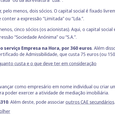
tada” ou da abreviatura “Lda.”.
, pelo menos, dois sócios. O capital social é fixado liv
conter a expressão “Limitada” ou “Lda.”.
enos, cinco sócios (os acionistas). Aqui, o capital social 
ressão “Sociedade Anónima” ou “S.A.”.
o serviço Empresa na Hora,
por 360 euros
. Além dis
tificado de Admissibilidade, que custa 75 euros (ou 150
quanto custa e o que deve ter em consideração
ançar como empresário em nome individual ou criar uma
a poder exercer a atividade de mediação imobiliária.
8310
. Além deste, pode associar
outros CAE secundários
olher