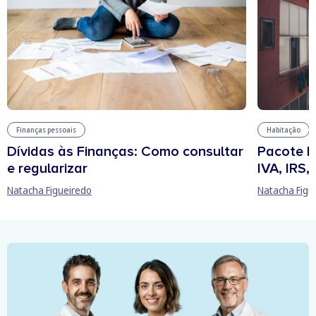
Finanças pessoais
Habitação
Dívidas às Finanças: Como consultar
Pacote h
e regularizar
IVA, IRS
Natacha Figueiredo
Natacha Figu