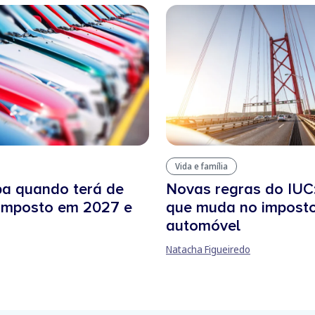
Vida e família
ba quando terá de
Novas regras do IUC:
 imposto em 2027 e
que muda no impost
automóvel
Natacha Figueiredo