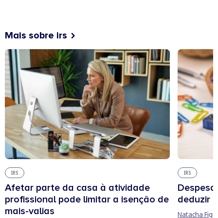
Mais sobre irs
IRS
IRS
Afetar parte da casa à atividade
Despesas
profissional pode limitar a isenção de
deduzir n
mais-valias
Natacha Figu