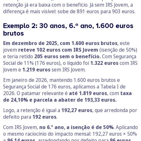
retenção já era baixa com o benefício. Já sem IRS Jovem, a
diferença é mais visível: sobe de 891 euros para 903 euros.
Exemplo 2: 30 anos, 6.º ano, 1.600 euros
brutos
Em dezembro de 2025, com 1.600 euros brutos
, este
jovem
reteve 102 euros com IRS Jovem
(isenção de 50%)
e teria retido
205
euros sem o benefício.
Com Segurança
Social de 11% (176 euros), o líquido foi
1.322
euros
com IRS
Jovem e
1.219
euros
sem IRS Jovem.
Em janeiro de 2026, mantendo 1.600 euros brutos e
Segurança Social de 176 euros, aplicamos a Tabela I de
2026. O patamar relevante é
até 1.819
euros
, com
taxa
de 24,10% e parcela a abater de 193,33 euros.
Logo, a retenção é igual a
192,27
euros
, que arredonda por
defeito para
192
euros
.
Com IRS Jovem,
no 6.º ano, a isenção é de
50%
. Aplicando
o mesmo raciocínio do impacto mensal: 192,27 euros × 50%
=
96,14
euros
, arredondando por defeito para
96
euros.