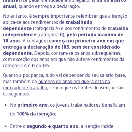
mensal
(se pedir à entidade empregadora)
ou no acerto
anual,
quando entrega a declaração.
No entanto, é sempre importante relembrar que a isenção
aplica-se aos rendimentos de
trabalhado
dependente
(categoria A) e aos rendimentos de
trabalho
independente
(categoria B),
pelo período máximo de
10 anos
. A contagem
começa no primeiro ano em que
entrega a declaração de IRS,
sem ser considerado
dependente.
Depois, contam-se os anos subsequentes,
com exceção dos anos em que não aufere rendimentos da
categoria A e B do IRS.
Quanto à poupança, tudo vai depender do seu salário base,
mas também do
número de anos em que já está no
mercado de trabalho
, sendo que os limites de isenção são
os seguintes:
No
primeiro ano
, os jovens trabalhadores beneficiam
de
100% da isenção
;
Entre o
segundo e quarto ano,
a isenção incide