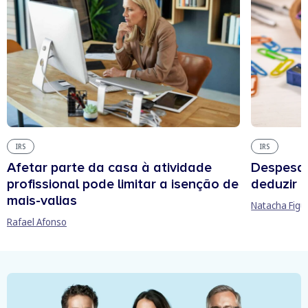
IRS
IRS
Afetar parte da casa à atividade
Despesas
profissional pode limitar a isenção de
deduzir n
mais-valias
Natacha Figu
Rafael Afonso