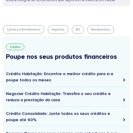
Na declaração anual de IRS
: Durante o período de
entrega da declaração (entre abril e junho do ano seguinte),
deve indicar no Modelo 3 do IRS a opção pelo regime do IRS
Jovem .
Carreira e Rendimentos
Impostos
IRS
Rendimentos
Crédito
Poupe nos seus produtos financeiros
Crédito Habitação: Encontre o melhor crédito para si e
poupe todos os meses
Negociar Crédito Habitação: Transfira o seu crédito e
reduza a prestação da casa
Crédito Consolidado: Junte todos os seus créditos e
poupe até 60%