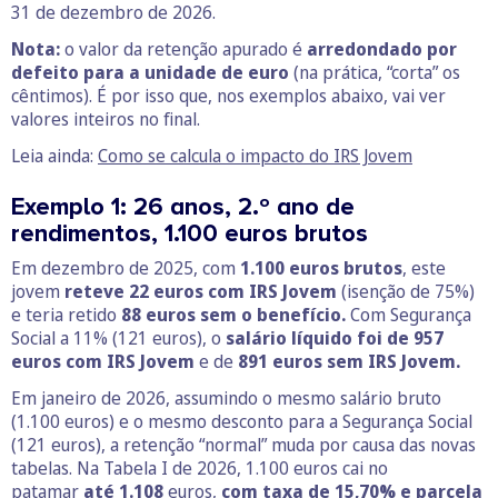
31 de dezembro de 2026.
Nota:
o valor da retenção apurado é
arredondado por
defeito para a unidade de euro
(na prática, “corta” os
cêntimos). É por isso que, nos exemplos abaixo, vai ver
valores inteiros no final.
Leia ainda:
Como se calcula o impacto do IRS Jovem
Exemplo 1: 26 anos, 2.º ano de
rendimentos, 1.100 euros brutos
Em dezembro de 2025, com
1.100 euros brutos
, este
jovem
reteve 22 euros com IRS Jovem
(isenção de 75%)
e teria retido
88
euros sem o benefício.
Com Segurança
Social a 11% (121 euros), o
salário líquido foi de 957
euros com IRS Jovem
e de
891
euros
sem IRS Jovem.
Em janeiro de 2026, assumindo o mesmo salário bruto
(1.100 euros) e o mesmo desconto para a Segurança Social
(121 euros), a retenção “normal” muda por causa das novas
tabelas. Na Tabela I de 2026, 1.100 euros cai no
patamar
até 1.108
euros,
com taxa de 15,70% e parcela