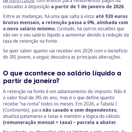
de 05/01/2026
, com efeitos para rendimentos pagos ou
colocados à disposição
a partir de 1 de janeiro de 2026
.
Entre as mudanças, há uma que salta à vista:
até 920 euros
brutos mensais, a retenção passa a 0%
,
alinhada com
o novo salário mínimo.
Contudo, há outros escalões que
vão ver o seu salário líquido a aumentar devido à redução da
taxa de retenção na fonte.
Se quer saber quanto vai receber em 2026 com o benefício
do IRS Jovem, a seguir, descubra as principais alterações.
O que acontece ao salário líquido a
partir de janeiro?
A retenção na fonte é um adiantamento do imposto. Não é
o valor final de IRS do ano, mas é o que define quanto
recebe “na conta” todos os meses. Em 2026, a Tabela I
(Continente), para
não casado e sem dependentes
,
atualiza patamares e taxas e mantém a lógica do cálculo:
(remuneração mensal × taxa) − parcela a abater
.