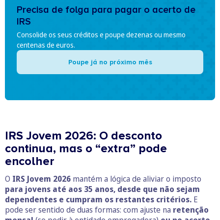
Precisa de folga para pagar o acerto de
IRS
Consolide os seus créditos e poupe dezenas ou mesmo
centenas de euros.
Poupe já no próximo mês
IRS Jovem 2026: O desconto
continua, mas o “extra” pode
encolher
O
IRS Jovem 2026
mantém a lógica de aliviar o imposto
para jovens até aos 35 anos, desde que não sejam
dependentes e cumpram os restantes critérios.
E
pode ser sentido de duas formas: com ajuste na
retenção