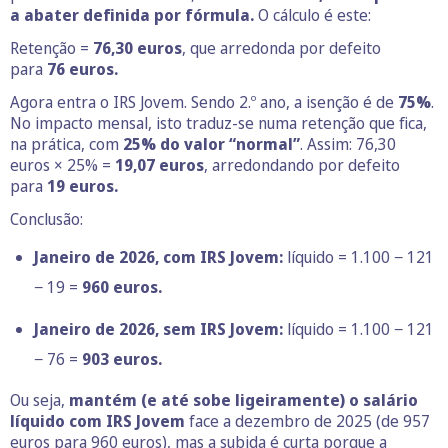
a abater definida por fórmula.
O cálculo é este:
Retenção =
76,30 euros
, que arredonda por defeito
para
76
euros.
Agora entra o IRS Jovem. Sendo 2.º ano, a isenção é de
75%
.
No impacto mensal, isto traduz-se numa retenção que fica,
na prática, com
25% do valor “normal”
. Assim: 76,30
euros × 25% =
19,07
euros
, arredondando por defeito
para
19
euros.
Conclusão:
Janeiro de 2026, com IRS Jovem:
líquido = 1.100 − 121
− 19 =
960
euros.
Janeiro de 2026, sem IRS Jovem:
líquido = 1.100 − 121
− 76 =
903
euros.
Ou seja,
mantém (e até sobe ligeiramente) o salário
líquido com IRS Jovem
face a dezembro de 2025 (de 957
euros para 960 euros), mas a subida é curta porque a