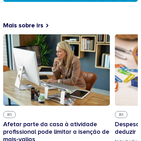
Mais sobre irs
IRS
IRS
Afetar parte da casa à atividade
Despesas
profissional pode limitar a isenção de
deduzir n
mais-valias