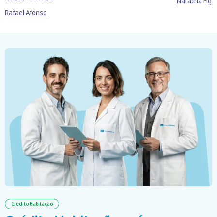
Natacha Figu
Rafael Afonso
Crédito Habitação