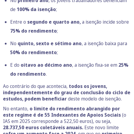
No
primeiro ano
, os jovens trabalhadores beneficiam
de
100% da isenção
;
Entre o
segundo e quarto ano,
a isenção incide sobre
75% do rendimento
;
No
quinto, sexto e sétimo ano
, a isenção baixa para
50% do rendimento
;
E do
oitavo ao décimo ano
, a isenção fixa-se em
25%
do rendimento
.
Ao contrário do que acontecia,
todos os jovens,
independentemente do grau de conclusão do ciclo de
estudos, podem beneficiar
deste modelo de isenção.
No entanto,
o limite do rendimento abrangido por
este regime é de 55 Indexantes de Apoios Sociais
(o
IAS em 2025 corresponde a 522,50 euros), ou seja,
28.737,50
euros coletáveis anuais.
Este novo limite
sofre um aumento face a 2024,
em que no
primeiro