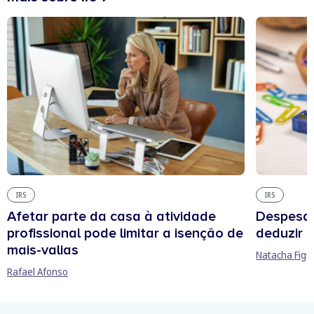
IRS
IRS
Afetar parte da casa à atividade
Despesas
profissional pode limitar a isenção de
deduzir n
mais-valias
Natacha Figu
Rafael Afonso