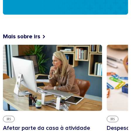
Mais sobre irs
IRS
IRS
Afetar parte da casa à atividade
Despesas