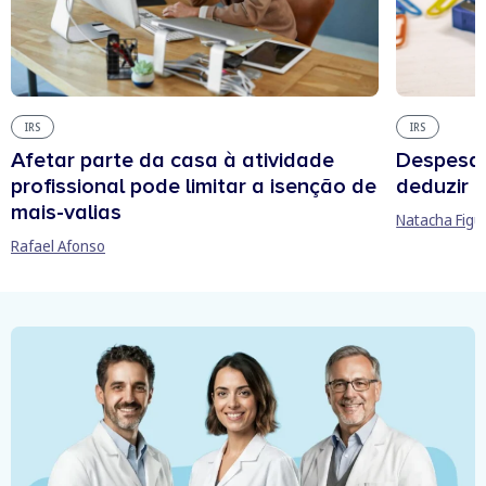
IRS
IRS
Afetar parte da casa à atividade
Despesas
profissional pode limitar a isenção de
deduzir n
mais-valias
Natacha Figu
Rafael Afonso