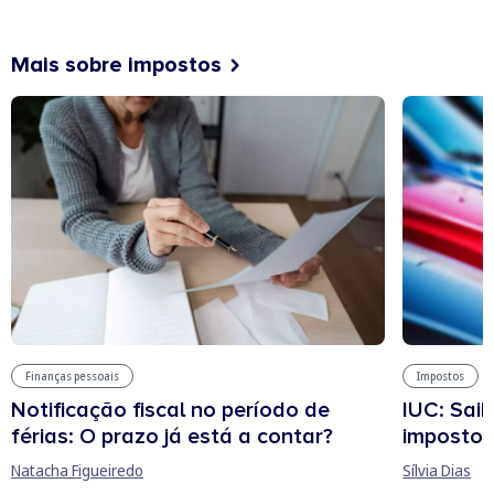
Mais sobre impostos
Finanças pessoais
Impostos
Notificação fiscal no período de
IUC: Sai
férias: O prazo já está a contar?
imposto 
Natacha Figueiredo
Sílvia Dias