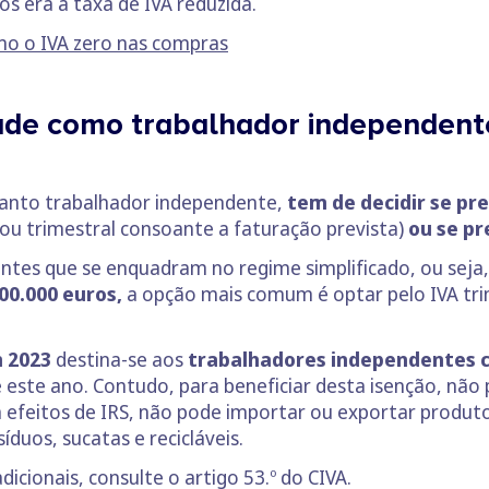
s era a taxa de IVA reduzida.
o o IVA zero nas compras
ade como trabalhador independent
quanto trabalhador independente,
tem de decidir se pr
ou trimestral consoante a faturação prevista)
ou se pr
ntes que se enquadram no regime simplificado, ou seja
00.000 euros,
a opção mais comum é optar pelo IVA tri
 2023
destina-se aos
trabalhadores independentes 
e este ano. Contudo, para beneficiar desta isenção, não
a efeitos de IRS, não pode importar ou exportar produt
íduos, sucatas e recicláveis.
icionais, consulte o artigo 53.º do CIVA.