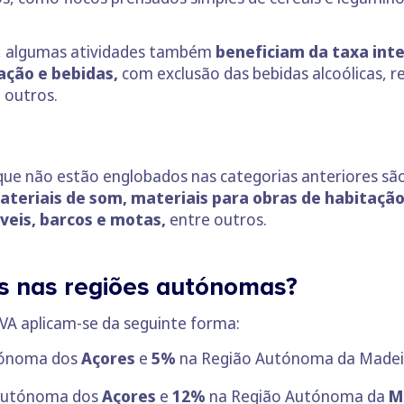
s, algumas atividades também
beneficiam da taxa int
ação e bebidas,
com exclusão das bebidas alcoólicas, r
 outros.
 que não estão englobados nas categorias anteriores s
ateriais de som,
materiais para obras de habitaçã
veis, barcos e motas,
entre outros.
s nas regiões autónomas?
VA aplicam-se da seguinte forma:
tónoma dos
Açores
e
5%
na Região Autónoma da Madei
Autónoma dos
Açores
e
12%
na Região Autónoma da
M