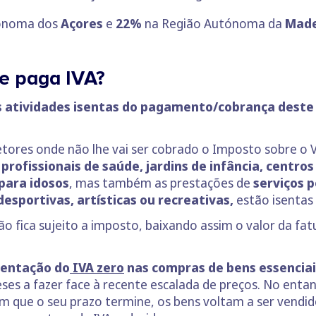
ónoma dos
Açores
e
22%
na Região Autónoma da
Made
e paga IVA?
as atividades isentas do pagamento/cobrança deste
etores onde não lhe vai ser cobrado o Imposto sobre o V
r
profissionais de saúde, jardins de infância, centro
 para idosos
, mas também as prestações de
serviços p
desportivas, artísticas ou recreativas,
estão isentas 
o fica sujeito a imposto, baixando assim o valor da fat
entação do
IVA zero
nas compras de bens essenciai
eses a fazer face à recente escalada de preços. No enta
m que o seu prazo termine, os bens voltam a ser vendi