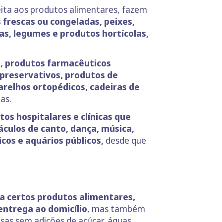
peita aos produtos alimentares, fazem
s frescas ou congeladas, peixes,
utas, legumes e produtos hortícolas,
is, produtos farmacêuticos
preservativos, produtos de
relhos ortopédicos, cadeiras de
as.
os hospitalares e clínicas que
culos de canto, dança, música,
icos e aquários públicos,
desde que
a certos produtos alimentares,
entrega ao domicílio
, mas também
sas sem adições de açúcar, águas