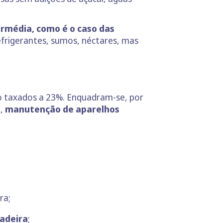
ermédia, como é o caso das
efrigerantes, sumos, néctares, mas
ão taxados a 23%. Enquadram-se, por
o
,
manutenção de aparelhos
ra;
adeira
;