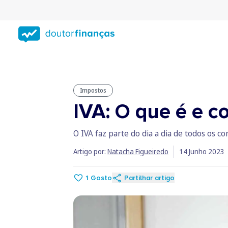
Saltar
para
conteúdo
principal
Impostos
IVA: O que é e 
O IVA faz parte do dia a dia de todos os
Artigo por:
Natacha Figueiredo
14 Junho 2023
1
Gosto
Partilhar artigo