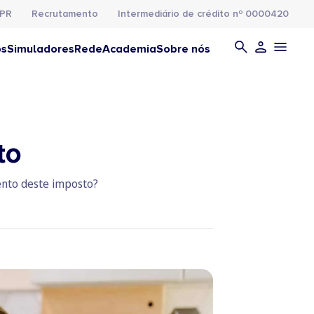
PR
Recrutamento
Intermediário de crédito nº 0000420
os
Simuladores
Rede
Academia
Sobre nós
to
ento deste imposto?