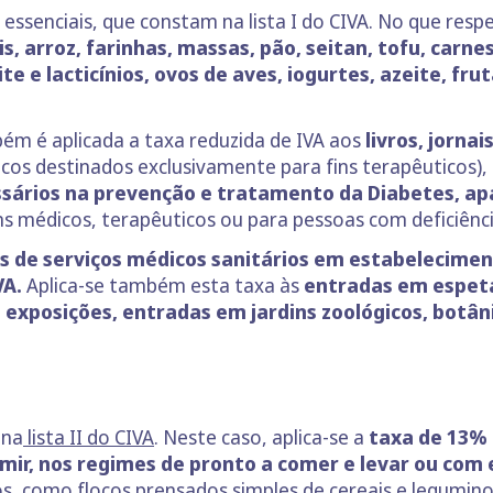
essenciais, que constam na lista I do CIVA. No que res
is, arroz, farinhas, massas, pão, seitan, tofu, carne
te e lacticínios, ovos de aves, iogurtes, azeite, fr
ém é aplicada a taxa reduzida de IVA aos
livros, jorna
os destinados exclusivamente para fins terapêuticos),
sários na prevenção e tratamento da Diabetes, apa
s médicos, terapêuticos ou para pessoas com deficiênci
s de serviços médicos sanitários em estabeleciment
VA.
Aplica-se também esta taxa às
entradas em espetá
 exposições, entradas em jardins zoológicos, botân
 na
lista II do CIVA
. Neste caso, aplica-se a
taxa de 13% 
mir, nos regimes de pronto a comer e levar ou com 
, como flocos prensados simples de cereais e legumino