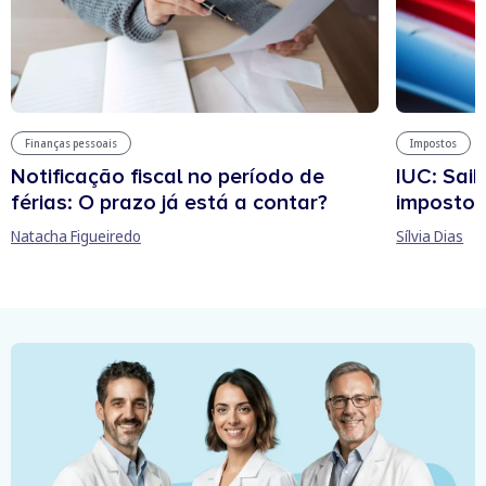
Finanças pessoais
Impostos
Notificação fiscal no período de
IUC: Sai
férias: O prazo já está a contar?
imposto 
Natacha Figueiredo
Sílvia Dias