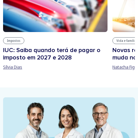
Impostos
Vida e família
IUC: Saiba quando terá de pagar o
Novas re
imposto em 2027 e 2028
muda no
Sílvia Dias
Natacha Figu