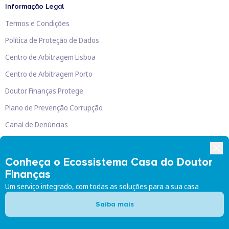
Informação Legal
Termos e Condições
Política de Proteção de Dados
Centro de Arbitragem Lisboa
Centro de Arbitragem Porto
Doutor Finanças Protege
Plano de Prevenção Corrupção
Canal de Denúncias
Livro de Reclamações
Conheça o Ecossistema Casa do Doutor
Finanças
Um serviço integrado, com todas as soluções para a sua casa
Doutor Finanças, Lda
©
2026
Saiba mais