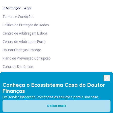
Informação Legal
Termos e Condições
Política de Proteção de Dados
Centro de Arbitragem Lisboa
Centro de Arbitragem Porto
Doutor Finanças Protege
Plano de Prevenção Corrupção
Canal de Denúncias
Livro de Reclamações
Conheça o Ecossistema Casa do Doutor
Finanças
Um serviço integrado, com todas as soluções para a sua casa
Doutor Finanças, Lda
©
2026
Saiba mais