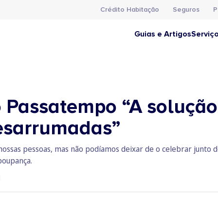
Crédito Habitação
Seguros
P
Guias e Artigos
Serviç
Passatempo “A solução 
desarrumadas”
nossas pessoas, mas não podíamos deixar de o celebrar junto d
poupança.
1