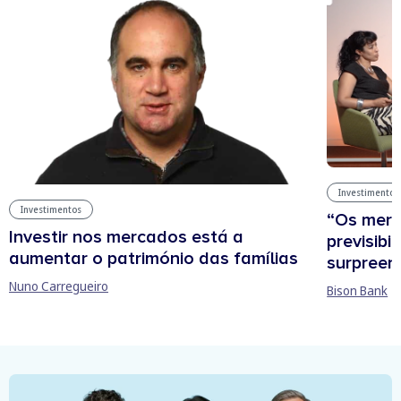
Investimentos
Investimentos
“Os mer
Investir nos mercados está a
previsibi
aumentar o património das famílias
surpree
Nuno Carregueiro
Bison Bank