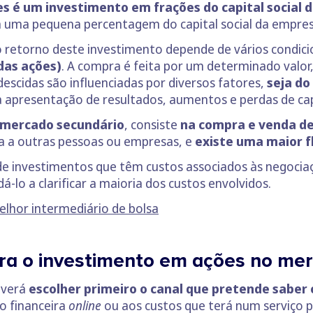
s é um investimento em frações do capital social
a uma pequena percentagem do capital social da empres
o retorno deste investimento depende de vários condic
das ações)
. A compra é feita por um determinado valor,
descidas são influenciadas por diversos fatores,
seja do
 a apresentação de resultados, aumentos e perdas de cap
 mercado secundário
, consiste
na compra e venda de
ta a outras pessoas ou empresas, e
existe uma maior f
e investimentos que têm custos associados às negociaç
-lo a clarificar a maioria dos custos envolvidos.
elhor intermediário de bolsa
ra o investimento em ações no me
everá
escolher primeiro o canal que pretende saber 
o financeira
online
ou aos custos que terá num serviço 