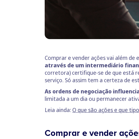
Comprar e vender ações vai além de e
através de um intermediário finan
corretora) certifique-se de que está
serviço. Só assim tem a certeza de es
As ordens de negociação influenci
limitada a um dia ou permanecer ativ
Leia ainda:
O que são ações e que tip
Comprar e vender ações