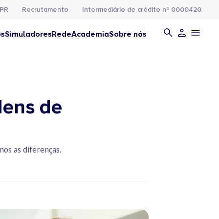
PR
Recrutamento
Intermediário de crédito nº 0000420
os
Simuladores
Rede
Academia
Sobre nós
dens de
mos as diferenças.