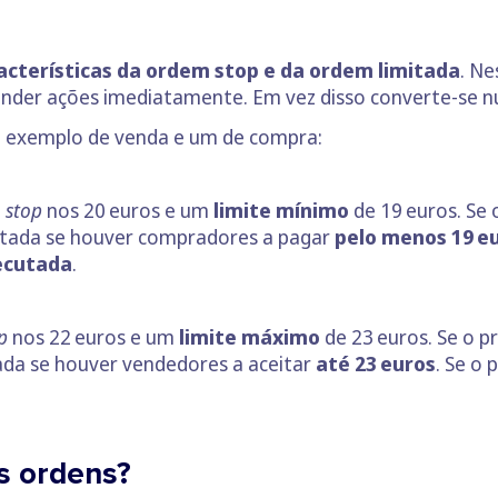
cterísticas da ordem stop e da ordem limitada
. Ne
nder ações imediatamente. Em vez disso converte-se n
m exemplo de venda e um de compra:
m
stop
nos 20 euros e um
limite mínimo
de 19 euros. Se 
utada se houver compradores a pagar
pelo menos 19 e
ecutada
.
p
nos 22 euros e um
limite máximo
de 23 euros. Se o pr
ada se houver vendedores a aceitar
até 23 euros
. Se o
.
s ordens?