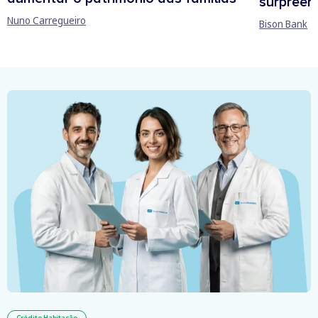
surpree
Nuno Carregueiro
Bison Bank