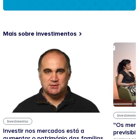
Mais sobre investimentos
Investimentos
Investimentos
“Os mer
Investir nos mercados está a
previsibi
aumentar o património das famílias