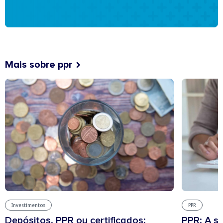
Mais sobre ppr
Investimentos
PPR
Depósitos, PPR ou certificados:
PPR: A s