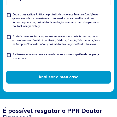
Privacy
Declaro que aceito a
Política de proteção de dados
e os
Termos e Condições
e
que os meus dados pessoais sejam processados para aconselhamento em
formas de poupança, no âmbito da mediação de seguros junto dos parceiros
Doutor Finanças Protege
Consentimento
Gostaria de ser contactado para aconselhamento em mais formas de poupar
em serviços como Crédito à Habitação, Créditos, Energia, Telecomunicações, e
para
na Compra e Venda de Imóveis, no âmbito da atuação do Doutor Finanças.
ser
contactado
Newsletter
Aceito receber mensalmente a newsletter com novas sugestões de poupança
no meu email.
Analisar o meu caso
É possível resgatar o PPR Doutor