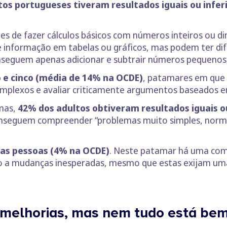
os portugueses tiveram resultados iguais ou infer
es de fazer cálculos básicos com números inteiros ou di
e informação em tabelas ou gráficos, mas podem ter dif
onseguem apenas adicionar e subtrair números pequenos
 e cinco (média de 14% na OCDE)
, patamares em que
 complexos e avaliar criticamente argumentos baseados e
emas,
42% dos adultos obtiveram resultados iguais ou
onseguem compreender “problemas muito simples, norm
das pessoas (4% na OCDE)
. Neste patamar há uma co
 a mudanças inesperadas, mesmo que estas exijam uma r
Há melhorias, mas nem tudo está be