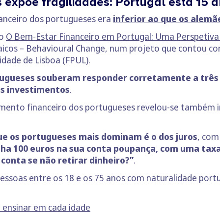
 expõe fragilidades: Portugal está 15
nanceiro dos portugueses era
inferior ao que os alem
do
O Bem-Estar Financeiro em Portugal: Uma Perspeti
icos – Behavioural Change, num projeto que contou com
idade de Lisboa (FPUL).
ugueses souberam responder corretamente a três q
nos investimentos
.
imento financeiro dos portugueses revelou-se também i
e os portugueses mais dominam é o dos juros
, com
ha 100 euros na sua conta poupança, com uma taxa 
conta se não retirar dinheiro?”
.
essoas entre os 18 e os 75 anos com naturalidade portu
e ensinar em cada idade