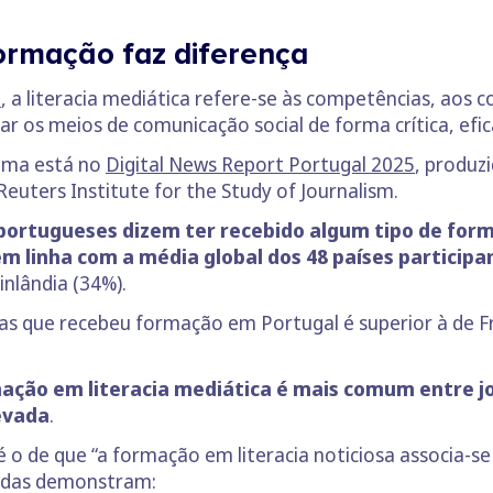
formação faz diferença
a
, a literacia mediática refere-se às competências, ao
ar os meios de comunicação social de forma crítica, efic
tema está no
Digital News Report Portugal 2025
, produz
ters Institute for the Study of Journalism.
portugueses dizem ter recebido algum tipo de form
em linha com a média global dos 48 países participa
nlândia (34%).
s que recebeu formação em Portugal é superior à de Fr
ação em literacia mediática é mais comum entre jo
evada
.
é o de que “a formação em literacia noticiosa associa
madas demonstram: