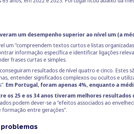
s 65 anos, em 2022 e 2023. Portugal ficou abaixo da mé
iveram um desempenho superior ao nível um (a méd
ível um “compreendem textos curtos e listas organizada
rar informação específica e identificar ligações relev
er frases curtas e simples.
conseguiram resultados de nível quatro e cinco. Estes s
nas, entender significados complexos ou ocultos e utili
s”.
Em Portugal, foram apenas 4%, enquanto a médi
re os 25 e os 34 anos tiveram melhores resultados 
ltados podem dever-se a “efeitos associados ao envelh
e formação entre gerações”.
 problemas