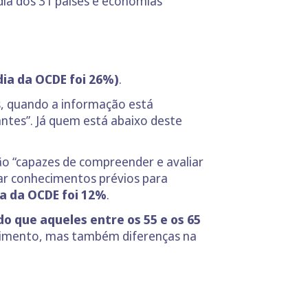
dia dos 31 países e economias
ia da OCDE foi 26%)
.
s, quando a informação está
antes”. Já quem está abaixo deste
ão “capazes de compreender e avaliar
zar conhecimentos prévios para
a da OCDE foi 12%
.
do que aqueles entre os 55 e os 65
ecimento, mas também diferenças na