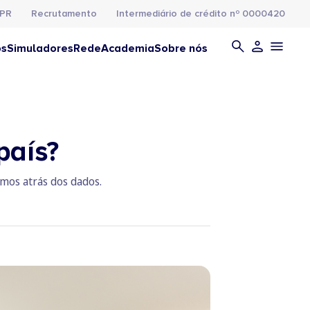
PR
Recrutamento
Intermediário de crédito nº 0000420
os
Simuladores
Rede
Academia
Sobre nós
país?
omos atrás dos dados.