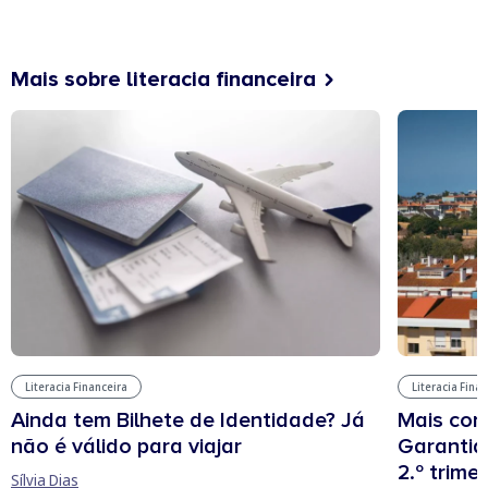
Mais sobre literacia financeira
Literacia Financeira
Literacia Fina
Ainda tem Bilhete de Identidade? Já
Mais cont
não é válido para viajar
Garantia
2.º trime
Sílvia Dias