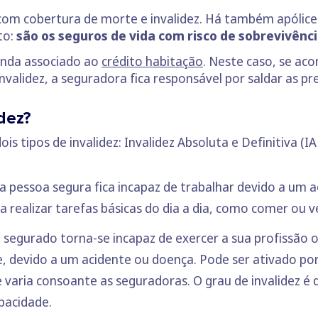
 com cobertura de morte e invalidez. Há também apóli
to:
são os seguros de vida com risco de sobrevivênci
ainda associado ao
crédito habitação
. Neste caso, se ac
alidez, a seguradora fica responsável por saldar as pr
dez?
s tipos de invalidez: Invalidez Absoluta e Definitiva (I
a pessoa segura fica incapaz de trabalhar devido a um 
realizar tarefas básicas do dia a dia, como comer ou ve
 segurado torna-se incapaz de exercer a sua profissão 
 devido a um acidente ou doença. Pode ser ativado p
e varia consoante as seguradoras. O grau de invalidez é
apacidade
.