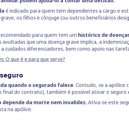
 familiar podem ajudá-lo a tomar uma decisão.
da
é indicado para quem tem dependentes a cargo e es
 grave, os filhos e cônjuge (ou outros beneficiários de
recomendado para quem tem um
histórico de doenças
s avultadas que uma doença grave implica, a indemnizaç
 a cuidados diferenciadores, bem como apoio nas tarefas
s: O que é e para que serve?
 seguro
vida quando o segurado falece
. Contudo, se a apólice 
 final do contrato), também é possível ativar o seguro 
o depende da morte nem invalidez.
Ativa-se este se
ta na apólice.