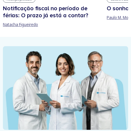
Notificação fiscal no período de
O sonho
férias: O prazo já está a contar?
Paulo M. Mor
Natacha Figueiredo