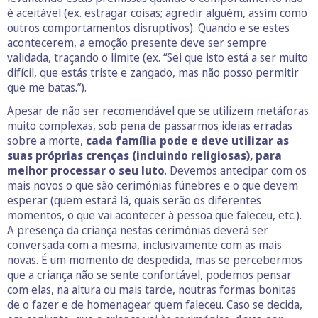
é aceitável (ex. estragar coisas; agredir alguém, assim como
outros comportamentos disruptivos). Quando e se estes
acontecerem, a emoção presente deve ser sempre
validada, traçando o limite (ex. “Sei que isto está a ser muito
difícil, que estás triste e zangado, mas não posso permitir
que me batas.”).
Apesar de não ser recomendável que se utilizem metáforas
muito complexas, sob pena de passarmos ideias erradas
sobre a morte,
cada família pode e deve utilizar as
suas próprias crenças (incluindo religiosas), para
melhor processar o seu luto
. Devemos antecipar com os
mais novos o que são cerimónias fúnebres e o que devem
esperar (quem estará lá, quais serão os diferentes
momentos, o que vai acontecer à pessoa que faleceu, etc.).
A presença da criança nestas cerimónias deverá ser
conversada com a mesma, inclusivamente com as mais
novas. É um momento de despedida, mas se percebermos
que a criança não se sente confortável, podemos pensar
com elas, na altura ou mais tarde, noutras formas bonitas
de o fazer e de homenagear quem faleceu. Caso se decida,