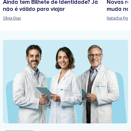
Ainda tem Bilhete de Identidade? Já
Novas re
não é válido para viajar
muda no
Sílvia Dias
Natacha Figu