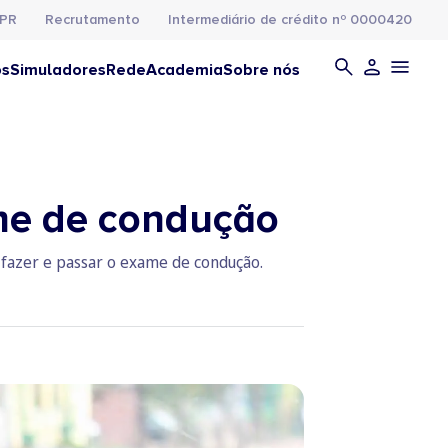
PR
Recrutamento
Intermediário de crédito nº 0000420
os
Simuladores
Rede
Academia
Sobre nós
ame de condução
 fazer e passar o exame de condução.