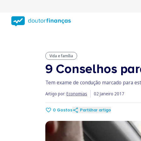
Saltar
para
conteúdo
principal
Vida e família
9 Conselhos par
Tem exame de condução marcado para este 
Artigo por:
Economias
02 Janeiro 2017
0
Gostos
Partilhar artigo