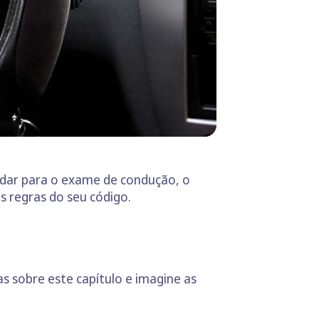
 dar para o exame de condução, o
s regras do seu código.
 sobre este capítulo e imagine as