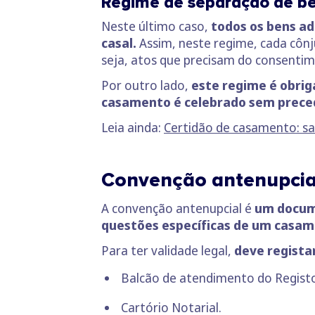
Regime de separação de b
Neste último caso,
todos os bens a
casal.
Assim, neste regime, cada cônj
seja, atos que precisam do consenti
Por outro lado,
este regime é obrig
casamento é celebrado sem preced
Leia ainda:
Certidão de casamento: sa
Convenção antenupcial
A convenção antenupcial é
um docume
questões específicas de um casa
Para ter validade legal,
deve regista
Balcão de atendimento do Registo 
Cartório Notarial.