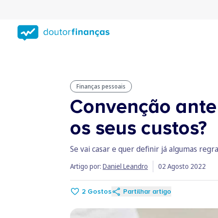
Saltar
para
conteúdo
principal
Finanças pessoais
Convenção anten
os seus custos?
Se vai casar e quer definir já algumas reg
Artigo por:
Daniel Leandro
02 Agosto 2022
2
Gostos
Partilhar artigo