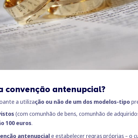
a convenção antenupcial?
ante a utiliza
ção ou não de um dos modelos-tipo
pr
istos
(com comunhão de bens, comunhão de adquiridos 
ão 100 euros
.
venção antenupcial
e estabelecer regras próprias – o 