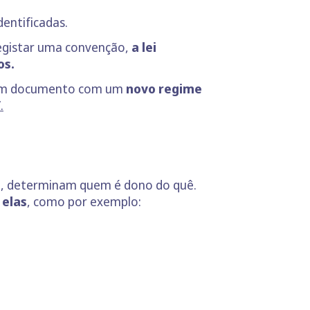
dentificadas.
registar uma convenção,
a lei
os.
ar um documento com um
novo regime
.
ja, determinam quem é dono do quê.
 elas
, como por exemplo: