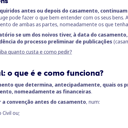
ens
dquiridos antes ou depois do casamento, continuam
uge pode fazer o que bem entender com os seus bens. A
mento de ambas as partes, nomeadamente os que tenham 
atório se um dos noivos tiver, à data do casamento
ência do processo preliminar de publicações
(casam
iba quanto custa e como pedir?
: o que é e como funciona?
nto que determina, antecipadamente, quais os pri
mento, nomeadamente as financeiras
.
r a
convenção antes do casamento
, num:
Civil ou;