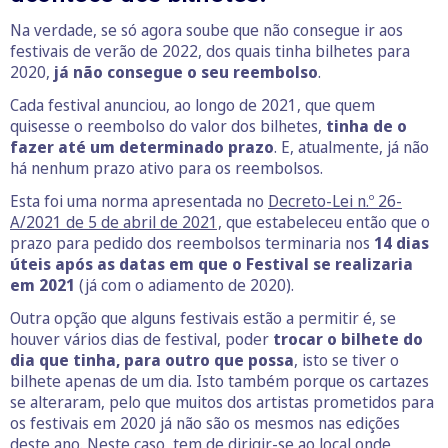
Na verdade, se só agora soube que não consegue ir aos
festivais de verão de 2022, dos quais tinha bilhetes para
2020,
já não consegue o seu reembolso
.
Cada festival anunciou, ao longo de 2021, que quem
quisesse o reembolso do valor dos bilhetes,
tinha de o
fazer até um determinado prazo
. E, atualmente, já não
há nenhum prazo ativo para os reembolsos.
Esta foi uma norma apresentada no
Decreto-Lei n.º 26-
A/2021 de 5 de abril de 2021,
que estabeleceu então que o
prazo para pedido dos reembolsos terminaria nos
14 dias
úteis após as datas em que o Festival se realizaria
em 2021
(já com o adiamento de 2020).
Outra opção que alguns festivais estão a permitir é, se
houver vários dias de festival, poder
trocar o bilhete do
dia que tinha, para outro que possa
, isto se tiver o
bilhete apenas de um dia. Isto também porque os cartazes
se alteraram, pelo que muitos dos artistas prometidos para
os festivais em 2020 já não são os mesmos nas edições
deste ano. Neste caso, tem de dirigir-se ao local onde