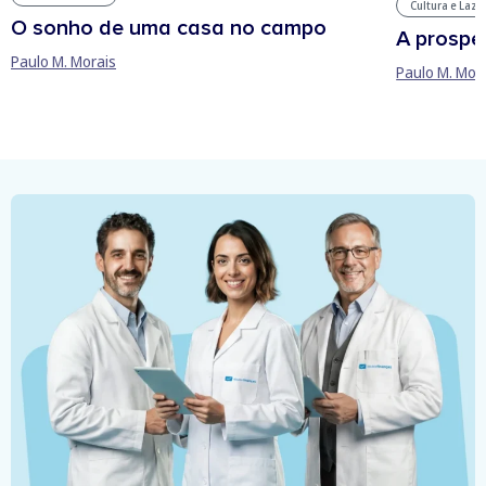
Cultura e Laze
O sonho de uma casa no campo
A prospe
Paulo M. Morais
Paulo M. Mor